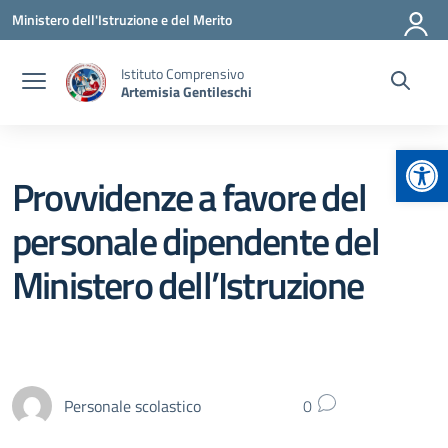
Vai ai contenuti
Vai al menu di navigazione
Vai al footer
Ministero dell'Istruzione e del Merito
Istituto Comprensivo
Artemisia Gentileschi
Apr
Provvidenze a favore del
personale dipendente del
Ministero dell’Istruzione
Personale scolastico
0