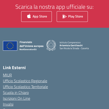
Scarica la nostra app ufficiale su:
App Store
Play Store
Istituto Comprensivo
Artemisia Gentileschi
San Nicola la Strada - Caserta
— Visita la pagina iniziale della scuola
Link Esterni
MIUR
Ufficio Scolastico Regionale
Ufficio Scolastico Territoriale
Scuola in Chiaro
Iscrizioni On Line
Invalsi