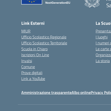
Sa
— 
Link Esterni
La Scuo
MIUR
Presenta
Ufficio Scolastico Regionale
I luoghi
Ufficio Scolastico Territoriale
I numeri 
Scuola in Chiaro
Le carte 
Iscrizioni On Line
Organizz
Invalsi
La storia
Comune
Prove digitali
Link a YouTube
Amministrazione trasparente
Albo online
Privacy Poli