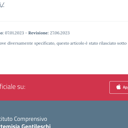
i/
o:
07.01.2023
-
Revisione:
27.06.2023
ove diversamente specificato, questo articolo è stato rilasciato sott
iciale su:
App
tituto Comprensivo
temisia Gentileschi