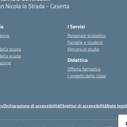
n Nicola la Strada - Caserta
Visita la pagina iniziale della scuola
la
I Servizi
zione
Personale scolastico
Famiglie e studenti
della scuola
Percorsi di studio
della scuola
Didattica
azione
Offerta formativa
I progetti delle classi
cy
Dichiarazione di accessibilità
Obiettivi di accessibilità
Note legal