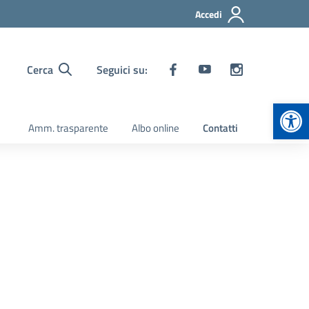
Accedi
Cerca
Seguici su:
Apr
Amm. trasparente
Albo online
Contatti