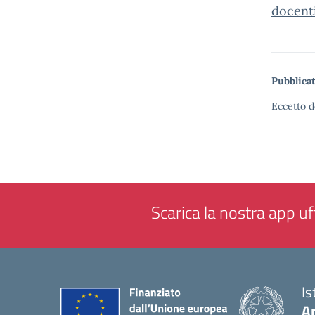
docent
Pubblicat
Eccetto d
Scarica la nostra app uff
Is
Ar