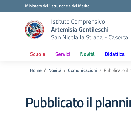
Vai ai contenuti
Vai al menu di navigazione
Vai al footer
Ministero dell'Istruzione e del Merito
Istituto Comprensivo
Artemisia Gentileschi
San Nicola la Strada - Caserta
Scuola
Servizi
Novità
Didattica
Home
Novità
Comunicazioni
Pubblicato il
Pubblicato il plann