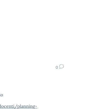
0
aio
/docenti/planning-