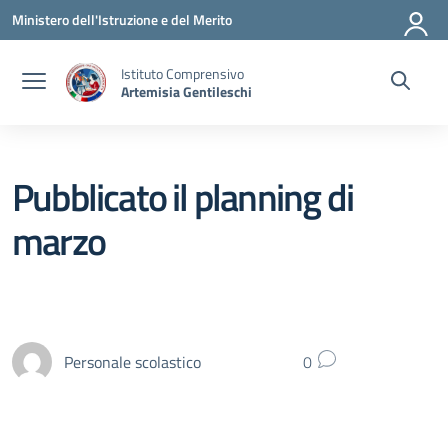
Vai ai contenuti
Vai al menu di navigazione
Vai al footer
Ministero dell'Istruzione e del Merito
Istituto Comprensivo
Artemisia Gentileschi
Pubblicato il planning di
marzo
Personale scolastico
0