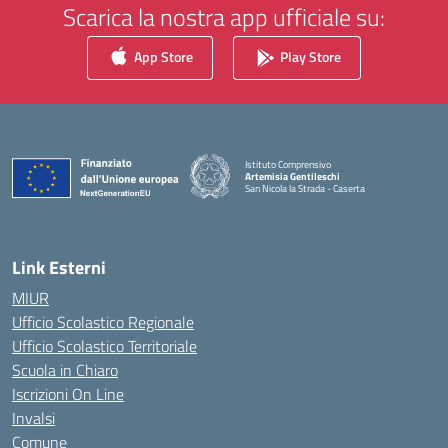
Scarica la nostra app ufficiale su:
App Store
Play Store
Istituto Comprensivo
Artemisia Gentileschi
San Nicola la Strada - Caserta
— Visita la pagina iniziale della scuola
Link Esterni
MIUR
Ufficio Scolastico Regionale
Ufficio Scolastico Territoriale
Scuola in Chiaro
Iscrizioni On Line
Invalsi
Comune