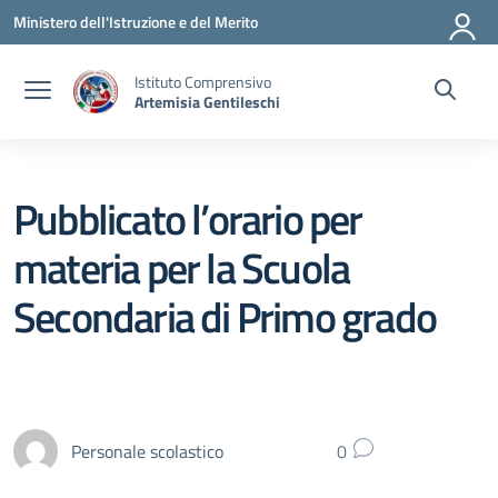
Vai ai contenuti
Vai al menu di navigazione
Vai al footer
Ministero dell'Istruzione e del Merito
Istituto Comprensivo
Artemisia Gentileschi
Pubblicato l’orario per
materia per la Scuola
Secondaria di Primo grado
Personale scolastico
0