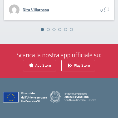
Rita Villarossa
0
Scarica la nostra app ufficiale su:
App Store
Play Store
Istituto Comprensivo
Artemisia Gentileschi
San Nicola la Strada - Caserta
— Visita la pagina iniziale della scuola