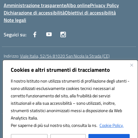
Amministrazione trasparente
Albo online
Privacy Policy
Dichiarazione di accessibilità
Obiettivi di accessibilità
Note legali
Seguici su:
Indirizzo:
Viale Italia, 52/54 81020 San Nicola la Strada (CE)
Centralino:
0823452954
Email:
ceic86700d@istruzione.it
Posta elettronica certificata (PEC):
Cookies e altri strumenti di tracciamento
ceic86700d@pec.istruzione.it
Codice fiscale: 93081990611
Il nostro Istituto non utilizza strumenti di profilazione degli utenti -
Codice meccanografico:
CEIC86700D
sono utilizzati esclusivamente cookies tecnici necessari al
Codice Indice delle Pubbliche Amministrazioni (IPA): istsc_ceic86700d
corretto funzionamento del sito, alla fruibilità dei servizi
Codice unico di fatturazione (CUF): XLWGV9
istituzionali e alla sua accessibilità – sono utilizzati, inoltre,
strumenti statistici anonimizzati messi a disposizione da Web
Analytics Italia.
Hosting & Powered by 3D Solution S.r.l.
Per saperne di più sul nostro sito, consulta la ns.
Cookie Policy.
Concept & Design by Designers Italia