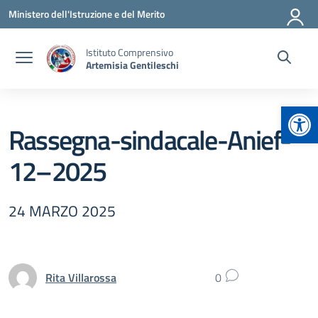
Vai ai contenuti
Vai al menu di navigazione
Vai al footer
Ministero dell'Istruzione e del Merito
Istituto Comprensivo
Artemisia Gentileschi
Apr
Rassegna-sindacale-Anief-
12–2025
24 MARZO 2025
Rita Villarossa
0