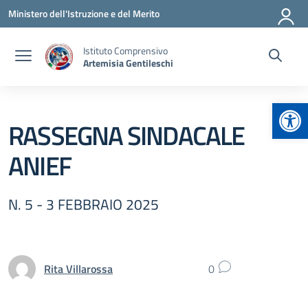
Vai ai contenuti
Vai al menu di navigazione
Vai al footer
Ministero dell'Istruzione e del Merito
Istituto Comprensivo
Artemisia Gentileschi
Apr
RASSEGNA SINDACALE
ANIEF
N. 5 - 3 FEBBRAIO 2025
Rita Villarossa
0