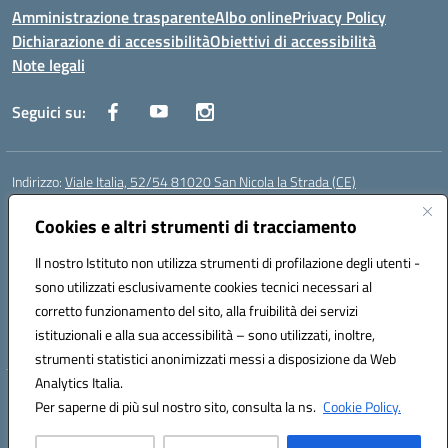
Amministrazione trasparente
Albo online
Privacy Policy
Dichiarazione di accessibilità
Obiettivi di accessibilità
Note legali
Seguici su:
Indirizzo:
Viale Italia, 52/54 81020 San Nicola la Strada (CE)
Centralino:
0823452954
Email:
ceic86700d@istruzione.it
Posta elettronica certificata (PEC):
Cookies e altri strumenti di tracciamento
ceic86700d@pec.istruzione.it
Codice fiscale: 93081990611
Il nostro Istituto non utilizza strumenti di profilazione degli utenti -
Codice meccanografico:
CEIC86700D
sono utilizzati esclusivamente cookies tecnici necessari al
Codice Indice delle Pubbliche Amministrazioni (IPA): istsc_ceic86700d
corretto funzionamento del sito, alla fruibilità dei servizi
Codice unico di fatturazione (CUF): XLWGV9
istituzionali e alla sua accessibilità – sono utilizzati, inoltre,
strumenti statistici anonimizzati messi a disposizione da Web
Analytics Italia.
Hosting & Powered by 3D Solution S.r.l.
Per saperne di più sul nostro sito, consulta la ns.
Cookie Policy.
Concept & Design by Designers Italia