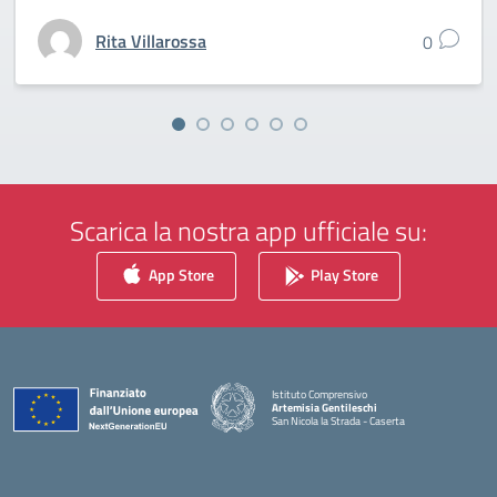
Rita Villarossa
0
Scarica la nostra app ufficiale su:
App Store
Play Store
Istituto Comprensivo
Artemisia Gentileschi
San Nicola la Strada - Caserta
— Visita la pagina iniziale della scuola