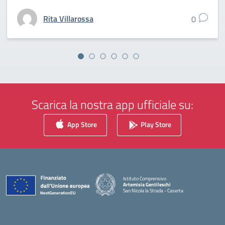
Rita Villarossa
0
Scarica la nostra app ufficiale su:
App Store
Play Store
Istituto Comprensivo
Artemisia Gentileschi
San Nicola la Strada - Caserta
— Visita la pagina iniziale della scuola