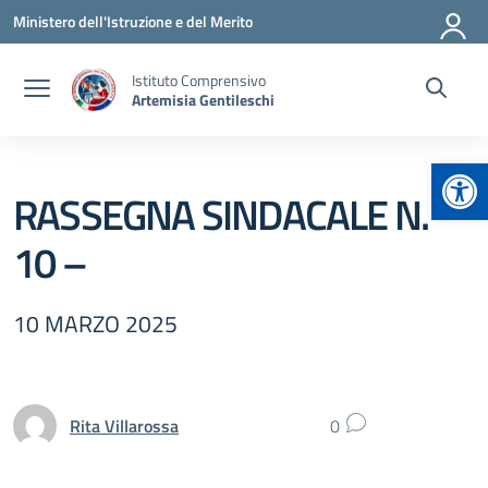
Vai ai contenuti
Vai al menu di navigazione
Vai al footer
Ministero dell'Istruzione e del Merito
Istituto Comprensivo
Artemisia Gentileschi
Apr
RASSEGNA SINDACALE N.
10 –
10 MARZO 2025
Rita Villarossa
0