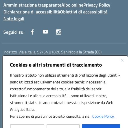
Amministrazione trasparente
Albo online
Privacy Policy
Dichiarazione di accessibilità
Obiettivi di accessibilità
Note legali
Seguici su:
Indirizzo:
Viale Italia, 52/54 81020 San Nicola la Strada (CE)
Centralino:
0823452954
Email:
ceic86700d@istruzione.it
Posta elettronica certificata (PEC):
Cookies e altri strumenti di tracciamento
ceic86700d@pec.istruzione.it
Codice fiscale: 93081990611
Il nostro Istituto non utilizza strumenti di profilazione degli utenti -
Codice meccanografico:
CEIC86700D
sono utilizzati esclusivamente cookies tecnici necessari al
Codice Indice delle Pubbliche Amministrazioni (IPA): istsc_ceic86700d
corretto funzionamento del sito, alla fruibilità dei servizi
Codice unico di fatturazione (CUF): XLWGV9
istituzionali e alla sua accessibilità – sono utilizzati, inoltre,
strumenti statistici anonimizzati messi a disposizione da Web
Analytics Italia.
Hosting & Powered by 3D Solution S.r.l.
Per saperne di più sul nostro sito, consulta la ns.
Cookie Policy.
Concept & Design by Designers Italia