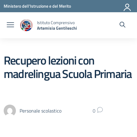
Vai ai contenuti
Vai al menu di navigazione
Vai al footer
Ministero dell'Istruzione e del Merito
Istituto Comprensivo
Artemisia Gentileschi
Recupero lezioni con
madrelingua Scuola Primaria
Personale scolastico
0