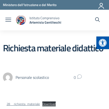
Vai ai contenuti
Vai al menu di navigazione
Vai al footer
Ministero dell'Istruzione e del Merito
Istituto Comprensivo
Artemisia Gentileschi
Apr
Richiesta materiale didattico
Personale scolastico
0
28__richiesta_materiale
Download