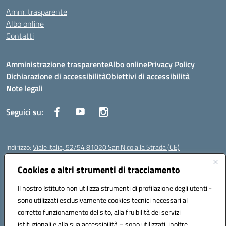
Amm. trasparente
Albo online
Contatti
Amministrazione trasparente
Albo online
Privacy Policy
Dichiarazione di accessibilità
Obiettivi di accessibilità
Note legali
Seguici su:
Indirizzo:
Viale Italia, 52/54 81020 San Nicola la Strada (CE)
Centralino:
0823452954
Email:
ceic86700d@istruzione.it
Posta elettronica certificata (PEC):
Cookies e altri strumenti di tracciamento
ceic86700d@pec.istruzione.it
Codice fiscale: 93081990611
Il nostro Istituto non utilizza strumenti di profilazione degli utenti -
Codice meccanografico:
CEIC86700D
sono utilizzati esclusivamente cookies tecnici necessari al
Codice Indice delle Pubbliche Amministrazioni (IPA): istsc_ceic86700d
corretto funzionamento del sito, alla fruibilità dei servizi
Codice unico di fatturazione (CUF): XLWGV9
istituzionali e alla sua accessibilità – sono utilizzati, inoltre,