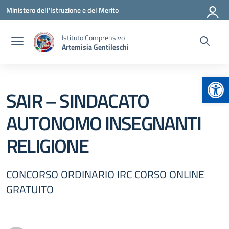
Vai ai contenuti
Vai al menu di navigazione
Vai al footer
Ministero dell'Istruzione e del Merito
Istituto Comprensivo
Artemisia Gentileschi
Apr
SAIR – SINDACATO
AUTONOMO INSEGNANTI
RELIGIONE
CONCORSO ORDINARIO IRC CORSO ONLINE
GRATUITO