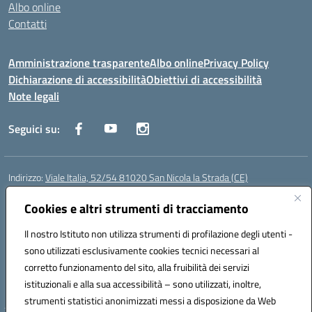
Albo online
Contatti
Amministrazione trasparente
Albo online
Privacy Policy
Dichiarazione di accessibilità
Obiettivi di accessibilità
Note legali
Seguici su:
Indirizzo:
Viale Italia, 52/54 81020 San Nicola la Strada (CE)
Centralino:
0823452954
Email:
ceic86700d@istruzione.it
Posta elettronica certificata (PEC):
Cookies e altri strumenti di tracciamento
ceic86700d@pec.istruzione.it
Codice fiscale: 93081990611
Il nostro Istituto non utilizza strumenti di profilazione degli utenti -
Codice meccanografico:
CEIC86700D
sono utilizzati esclusivamente cookies tecnici necessari al
Codice Indice delle Pubbliche Amministrazioni (IPA): istsc_ceic86700d
corretto funzionamento del sito, alla fruibilità dei servizi
Codice unico di fatturazione (CUF): XLWGV9
istituzionali e alla sua accessibilità – sono utilizzati, inoltre,
strumenti statistici anonimizzati messi a disposizione da Web