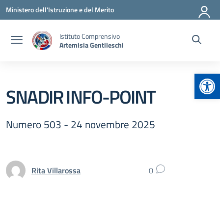
Vai ai contenuti
Vai al menu di navigazione
Vai al footer
Ministero dell'Istruzione e del Merito
Istituto Comprensivo
Artemisia Gentileschi
Apr
SNADIR INFO-POINT
Numero 503 - 24 novembre 2025
Rita Villarossa
0