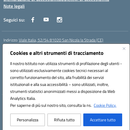
Note legali
Seguici su:
Indirizzo:
Viale Italia, 52/54 81020 San Nicola la Strada (CE)
Centralino:
0823452954
Email:
ceic86700d@istruzione.it
Posta elettronica certificata (PEC):
Cookies e altri strumenti di tracciamento
ceic86700d@pec.istruzione.it
Codice fiscale: 93081990611
Il nostro Istituto non utilizza strumenti di profilazione degli utenti -
Codice meccanografico:
CEIC86700D
sono utilizzati esclusivamente cookies tecnici necessari al
Codice Indice delle Pubbliche Amministrazioni (IPA): istsc_ceic86700d
corretto funzionamento del sito, alla fruibilità dei servizi
Codice unico di fatturazione (CUF): XLWGV9
istituzionali e alla sua accessibilità – sono utilizzati, inoltre,
strumenti statistici anonimizzati messi a disposizione da Web
Analytics Italia.
Hosting & Powered by 3D Solution S.r.l.
Per saperne di più sul nostro sito, consulta la ns.
Cookie Policy.
Concept & Design by Designers Italia
Personalizza
Rifiuta tutto
Accettare tutto