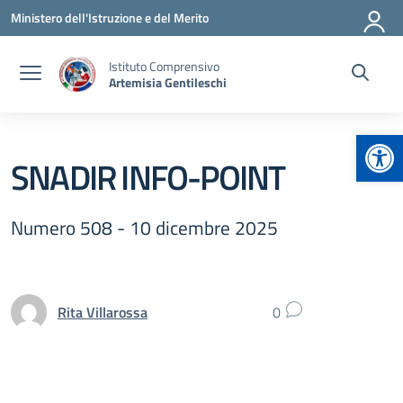
Vai ai contenuti
Vai al menu di navigazione
Vai al footer
Ministero dell'Istruzione e del Merito
Istituto Comprensivo
Artemisia Gentileschi
Apr
SNADIR INFO-POINT
Numero 508 - 10 dicembre 2025
Rita Villarossa
0