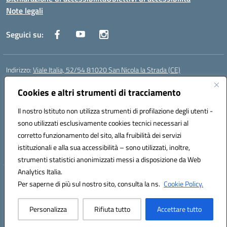
Note legali
Seguici su:
Indirizzo:
Viale Italia, 52/54 81020 San Nicola la Strada (CE)
Centralino:
0823452954
Email:
ceic86700d@istruzione.it
Posta elettronica certificata (PEC):
Cookies e altri strumenti di tracciamento
ceic86700d@pec.istruzione.it
Codice fiscale: 93081990611
Il nostro Istituto non utilizza strumenti di profilazione degli utenti -
Codice meccanografico:
CEIC86700D
sono utilizzati esclusivamente cookies tecnici necessari al
Codice Indice delle Pubbliche Amministrazioni (IPA): istsc_ceic86700d
corretto funzionamento del sito, alla fruibilità dei servizi
Codice unico di fatturazione (CUF): XLWGV9
istituzionali e alla sua accessibilità – sono utilizzati, inoltre,
strumenti statistici anonimizzati messi a disposizione da Web
Analytics Italia.
Hosting & Powered by 3D Solution S.r.l.
Per saperne di più sul nostro sito, consulta la ns.
Cookie Policy.
Concept & Design by Designers Italia
Personalizza
Rifiuta tutto
Accettare tutto