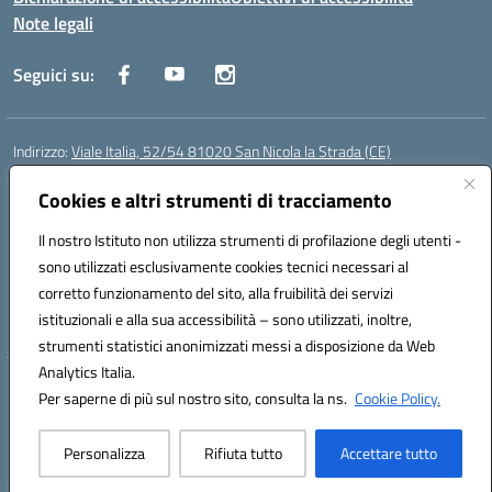
Note legali
Seguici su:
Indirizzo:
Viale Italia, 52/54 81020 San Nicola la Strada (CE)
Centralino:
0823452954
Email:
ceic86700d@istruzione.it
Posta elettronica certificata (PEC):
Cookies e altri strumenti di tracciamento
ceic86700d@pec.istruzione.it
Codice fiscale: 93081990611
Il nostro Istituto non utilizza strumenti di profilazione degli utenti -
Codice meccanografico:
CEIC86700D
sono utilizzati esclusivamente cookies tecnici necessari al
Codice Indice delle Pubbliche Amministrazioni (IPA): istsc_ceic86700d
corretto funzionamento del sito, alla fruibilità dei servizi
Codice unico di fatturazione (CUF): XLWGV9
istituzionali e alla sua accessibilità – sono utilizzati, inoltre,
strumenti statistici anonimizzati messi a disposizione da Web
Analytics Italia.
Hosting & Powered by 3D Solution S.r.l.
Per saperne di più sul nostro sito, consulta la ns.
Cookie Policy.
Concept & Design by Designers Italia
Personalizza
Rifiuta tutto
Accettare tutto