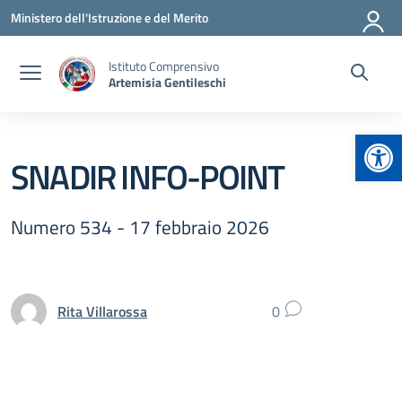
Vai ai contenuti
Vai al menu di navigazione
Vai al footer
Ministero dell'Istruzione e del Merito
Istituto Comprensivo
Artemisia Gentileschi
Apr
SNADIR INFO-POINT
Numero 534 - 17 febbraio 2026
Rita Villarossa
0