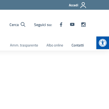
Accedi
Cerca
Seguici su:
Apr
Amm. trasparente
Albo online
Contatti