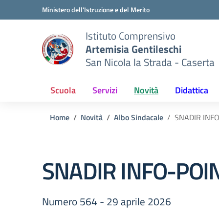
Vai ai contenuti
Vai al menu di navigazione
Vai al footer
Ministero dell'Istruzione e del Merito
Istituto Comprensivo
Artemisia Gentileschi
San Nicola la Strada - Caserta
Scuola
Servizi
Novità
Didattica
Home
Novità
Albo Sindacale
SNADIR INF
SNADIR INFO-POI
Numero 564 - 29 aprile 2026