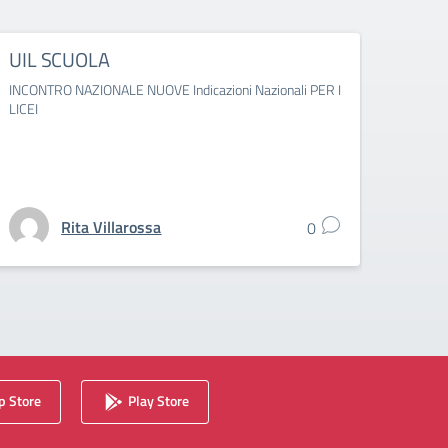
UIL SCUOLA
SNA
INCONTRO NAZIONALE NUOVE Indicazioni Nazionali PER I
Numer
LICEI
Rita Villarossa
0
 Store
Play Store