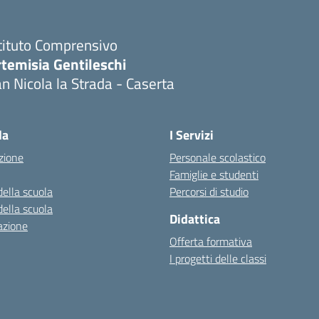
tituto Comprensivo
temisia Gentileschi
n Nicola la Strada - Caserta
Visita la pagina iniziale della scuola
la
I Servizi
zione
Personale scolastico
Famiglie e studenti
della scuola
Percorsi di studio
della scuola
Didattica
azione
Offerta formativa
I progetti delle classi