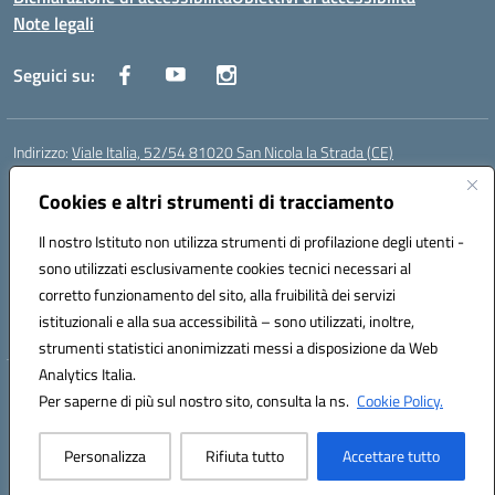
Note legali
Seguici su:
Indirizzo:
Viale Italia, 52/54 81020 San Nicola la Strada (CE)
Centralino:
0823452954
Email:
ceic86700d@istruzione.it
Posta elettronica certificata (PEC):
Cookies e altri strumenti di tracciamento
ceic86700d@pec.istruzione.it
Codice fiscale: 93081990611
Il nostro Istituto non utilizza strumenti di profilazione degli utenti -
Codice meccanografico:
CEIC86700D
sono utilizzati esclusivamente cookies tecnici necessari al
Codice Indice delle Pubbliche Amministrazioni (IPA): istsc_ceic86700d
corretto funzionamento del sito, alla fruibilità dei servizi
Codice unico di fatturazione (CUF): XLWGV9
istituzionali e alla sua accessibilità – sono utilizzati, inoltre,
strumenti statistici anonimizzati messi a disposizione da Web
Analytics Italia.
Hosting & Powered by 3D Solution S.r.l.
Per saperne di più sul nostro sito, consulta la ns.
Cookie Policy.
Concept & Design by Designers Italia
Personalizza
Rifiuta tutto
Accettare tutto