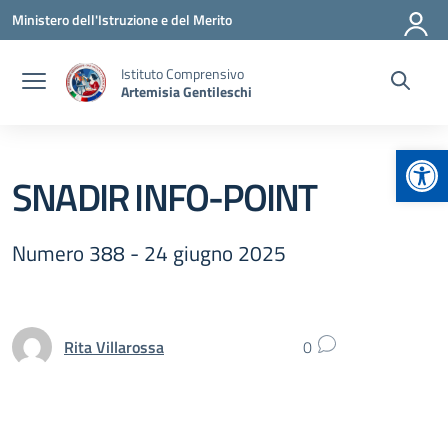
Vai ai contenuti
Vai al menu di navigazione
Vai al footer
Ministero dell'Istruzione e del Merito
Istituto Comprensivo
Artemisia Gentileschi
Apr
SNADIR INFO-POINT
Numero 388 - 24 giugno 2025
Rita Villarossa
0