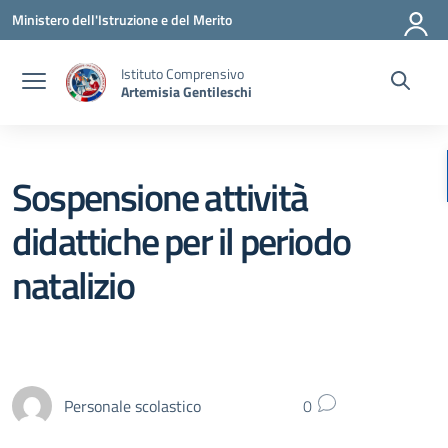
Vai ai contenuti
Vai al menu di navigazione
Vai al footer
Ministero dell'Istruzione e del Merito
Istituto Comprensivo
Artemisia Gentileschi
Sospensione attività
didattiche per il periodo
natalizio
Personale scolastico
0