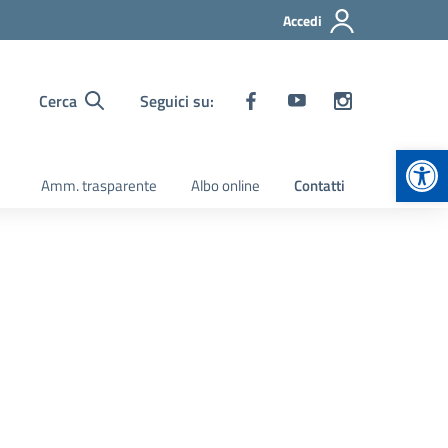
Accedi
Cerca
Seguici su:
Apr
Amm. trasparente
Albo online
Contatti