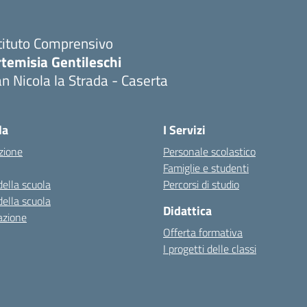
tituto Comprensivo
temisia Gentileschi
n Nicola la Strada - Caserta
Visita la pagina iniziale della scuola
la
I Servizi
zione
Personale scolastico
Famiglie e studenti
della scuola
Percorsi di studio
della scuola
Didattica
azione
Offerta formativa
I progetti delle classi