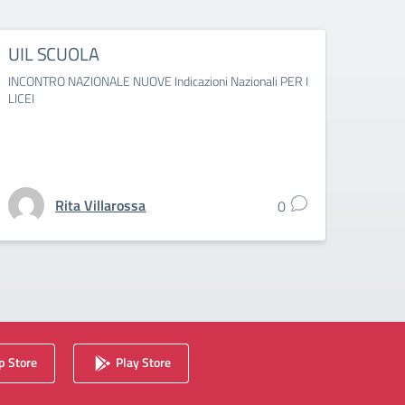
UIL SCUOLA
SNA
INCONTRO NAZIONALE NUOVE Indicazioni Nazionali PER I
Numer
LICEI
Rita Villarossa
0
 Store
Play Store