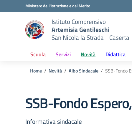
Vai ai contenuti
Vai al menu di navigazione
Vai al footer
Ministero dell'Istruzione e del Merito
Istituto Comprensivo
Artemisia Gentileschi
San Nicola la Strada - Caserta
Scuola
Servizi
Novità
Didattica
Home
Novità
Albo Sindacale
SSB-Fondo Es
SSB-Fondo Espero, 
Informativa sindacale