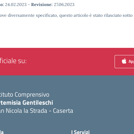
o:
24.02.2023
-
Revisione:
27.06.2023
ove diversamente specificato, questo articolo è stato rilasciato sott
iciale su:
App
tituto Comprensivo
temisia Gentileschi
n Nicola la Strada - Caserta
Visita la pagina iniziale della scuola
la
I Servizi