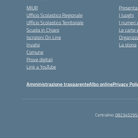
MIUR
Presenta
Ufficio Scolastico Regionale
I luoghi
Ufficio Scolastico Territoriale
I numeri 
Scuola in Chiaro
Le carte 
Iscrizioni On Line
Organizz
Invalsi
La storia
Comune
Prove digitali
Link a YouTube
Amministrazione trasparente
Albo online
Privacy Poli
Centralino:
082345295