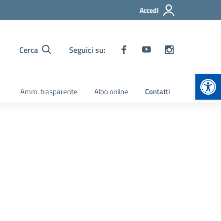
Accedi
Cerca
Seguici su:
Apr
Amm. trasparente
Albo online
Contatti