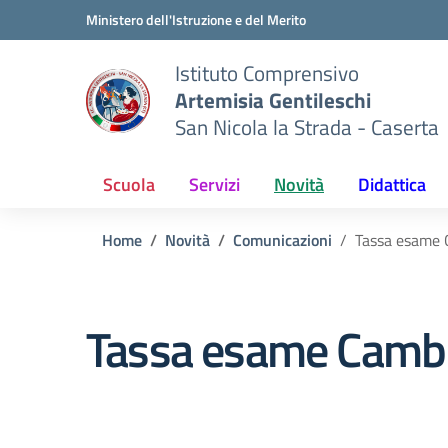
Vai ai contenuti
Vai al menu di navigazione
Vai al footer
Ministero dell'Istruzione e del Merito
Istituto Comprensivo
Artemisia Gentileschi
San Nicola la Strada - Caserta
Scuola
Servizi
Novità
Didattica
Home
Novità
Comunicazioni
Tassa esame 
Tassa esame Camb