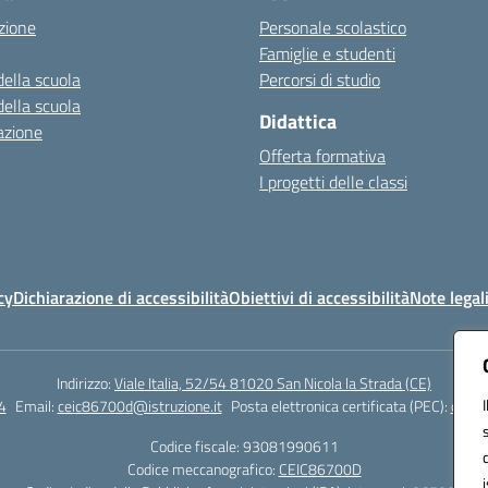
zione
Personale scolastico
Famiglie e studenti
della scuola
Percorsi di studio
della scuola
Didattica
azione
Offerta formativa
I progetti delle classi
cy
Dichiarazione di accessibilità
Obiettivi di accessibilità
Note legal
Indirizzo:
Viale Italia, 52/54 81020 San Nicola la Strada (CE)
4
Email:
ceic86700d@istruzione.it
Posta elettronica certificata (PEC):
ceic8
Codice fiscale: 93081990611
Codice meccanografico:
CEIC86700D