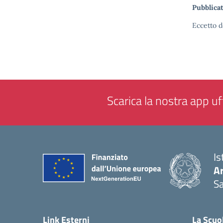
Pubblicat
Eccetto d
Scarica la nostra app uff
Is
Ar
Sa
— 
Link Esterni
La Scuo