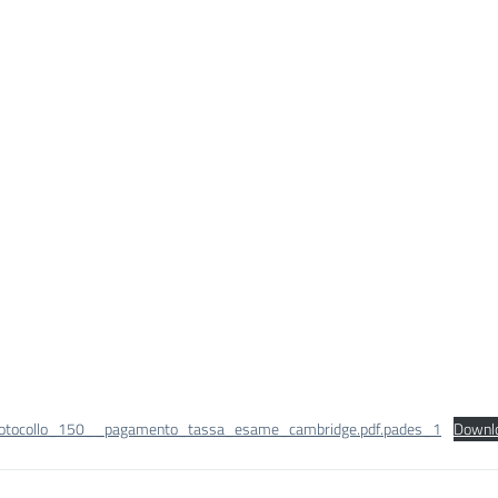
rotocollo_150__pagamento_tassa_esame_cambridge.pdf.pades_1
Downl