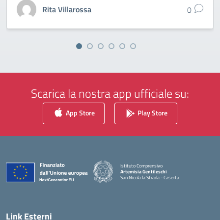
Rita Villarossa
0
Scarica la nostra app ufficiale su:
App Store
Play Store
Istituto Comprensivo
Artemisia Gentileschi
San Nicola la Strada - Caserta
— Visita la pagina iniziale della scuola
Link Esterni