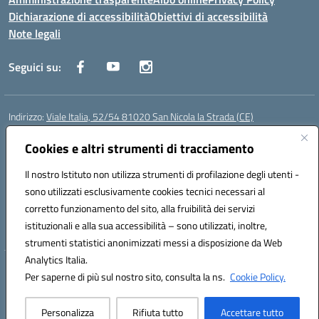
Dichiarazione di accessibilità
Obiettivi di accessibilità
Note legali
Seguici su:
Indirizzo:
Viale Italia, 52/54 81020 San Nicola la Strada (CE)
Centralino:
0823452954
Email:
ceic86700d@istruzione.it
Posta elettronica certificata (PEC):
Cookies e altri strumenti di tracciamento
ceic86700d@pec.istruzione.it
Codice fiscale: 93081990611
Il nostro Istituto non utilizza strumenti di profilazione degli utenti -
Codice meccanografico:
CEIC86700D
sono utilizzati esclusivamente cookies tecnici necessari al
Codice Indice delle Pubbliche Amministrazioni (IPA): istsc_ceic86700d
corretto funzionamento del sito, alla fruibilità dei servizi
Codice unico di fatturazione (CUF): XLWGV9
istituzionali e alla sua accessibilità – sono utilizzati, inoltre,
strumenti statistici anonimizzati messi a disposizione da Web
Analytics Italia.
Hosting & Powered by 3D Solution S.r.l.
Per saperne di più sul nostro sito, consulta la ns.
Cookie Policy.
Concept & Design by Designers Italia
Personalizza
Rifiuta tutto
Accettare tutto