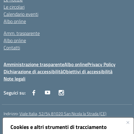
Le circolari
Calendario eventi
Albo online
Amm. trasparente
Albo online
Contatti
Amministrazione trasparente
Albo online
Privacy Policy
Dichiarazione di accessibilità
Obiettivi di accessibilità
Note legali
Seguici su:
Indirizzo:
Viale Italia, 52/54 81020 San Nicola la Strada (CE)
Centralino:
0823452954
Email:
ceic86700d@istruzione.it
Posta elettronica certificata (PEC):
Cookies e altri strumenti di tracciamento
ceic86700d@pec.istruzione.it