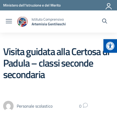
Vai ai contenuti
Vai al menu di navigazione
Vai al footer
Ministero dell'Istruzione e del Merito
Istituto Comprensivo
Artemisia Gentileschi
Apr
Visita guidata alla Certosa di
Padula – classi seconde
secondaria
Personale scolastico
0