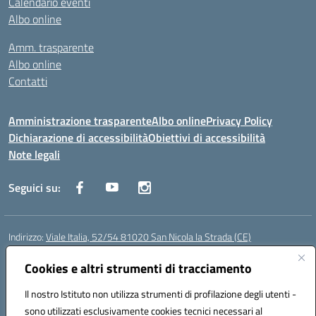
Calendario eventi
Albo online
Amm. trasparente
Albo online
Contatti
Amministrazione trasparente
Albo online
Privacy Policy
Dichiarazione di accessibilità
Obiettivi di accessibilità
Note legali
Seguici su:
Indirizzo:
Viale Italia, 52/54 81020 San Nicola la Strada (CE)
Centralino:
0823452954
Email:
ceic86700d@istruzione.it
Posta elettronica certificata (PEC):
Cookies e altri strumenti di tracciamento
ceic86700d@pec.istruzione.it
Codice fiscale: 93081990611
Il nostro Istituto non utilizza strumenti di profilazione degli utenti -
Codice meccanografico:
CEIC86700D
sono utilizzati esclusivamente cookies tecnici necessari al