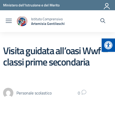
Vai ai contenuti
Vai al menu di navigazione
Vai al footer
Ministero dell'Istruzione e del Merito
Istituto Comprensivo
Artemisia Gentileschi
Apr
Visita guidata all’oasi Wwf –
classi prime secondaria
Personale scolastico
0