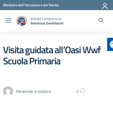
Vai ai contenuti
Vai al menu di navigazione
Vai al footer
Ministero dell'Istruzione e del Merito
Istituto Comprensivo
Artemisia Gentileschi
A
Visita guidata all’Oasi Wwf
Scuola Primaria
Personale scolastico
0