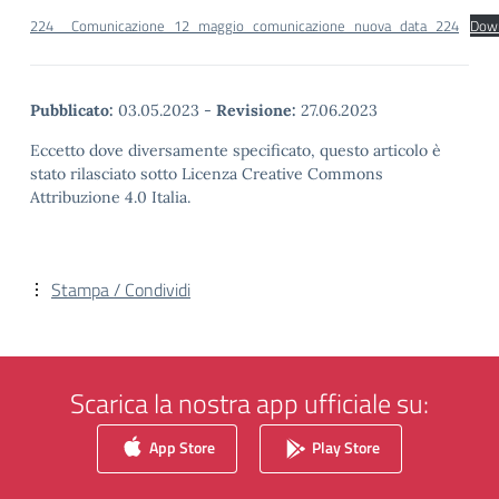
224__Comunicazione_12_maggio_comunicazione_nuova_data_224
Dow
Pubblicato:
03.05.2023
-
Revisione:
27.06.2023
Eccetto dove diversamente specificato, questo articolo è
stato rilasciato sotto Licenza Creative Commons
Attribuzione 4.0 Italia.
Stampa / Condividi
Scarica la nostra app ufficiale su:
App Store
Play Store