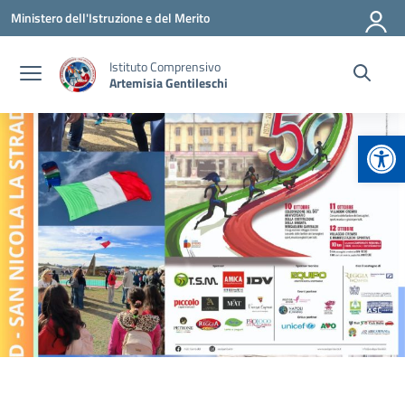
Vai ai contenuti
Vai al menu di navigazione
Vai al footer
Ministero dell'Istruzione e del Merito
Istituto Comprensivo
Artemisia Gentileschi
Apr