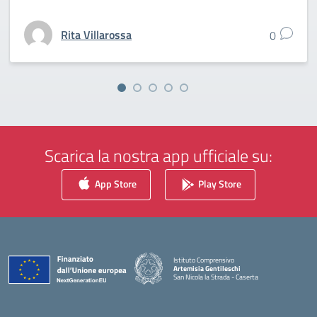
Rita Villarossa
0
Scarica la nostra app ufficiale su:
App Store
Play Store
Istituto Comprensivo
Artemisia Gentileschi
San Nicola la Strada - Caserta
— Visita la pagina iniziale della scuola