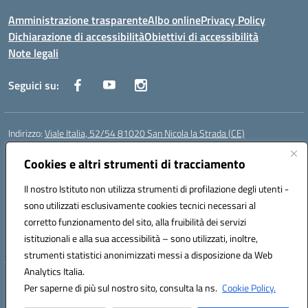
Amministrazione trasparente
Albo online
Privacy Policy
Dichiarazione di accessibilità
Obiettivi di accessibilità
Note legali
Seguici su:
Indirizzo:
Viale Italia, 52/54 81020 San Nicola la Strada (CE)
Centralino:
0823452954
Email:
ceic86700d@istruzione.it
Posta elettronica certificata (PEC):
Cookies e altri strumenti di tracciamento
ceic86700d@pec.istruzione.it
Codice fiscale: 93081990611
Il nostro Istituto non utilizza strumenti di profilazione degli utenti -
Codice meccanografico:
CEIC86700D
sono utilizzati esclusivamente cookies tecnici necessari al
Codice Indice delle Pubbliche Amministrazioni (IPA): istsc_ceic86700d
corretto funzionamento del sito, alla fruibilità dei servizi
Codice unico di fatturazione (CUF): XLWGV9
istituzionali e alla sua accessibilità – sono utilizzati, inoltre,
strumenti statistici anonimizzati messi a disposizione da Web
Analytics Italia.
Hosting & Powered by 3D Solution S.r.l.
Per saperne di più sul nostro sito, consulta la ns.
Cookie Policy.
Concept & Design by Designers Italia