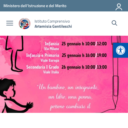
Vai ai contenuti
Vai al menu di navigazione
Vai al footer
Ministero dell'Istruzione e del Merito
Istituto Comprensivo
Artemisia Gentileschi
Apr