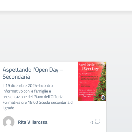
Aspettando l’Open Day –
Aspe
Secondaria
Infa
Il 19 dicembre 2024-Incontro
Il 17 
informativo con le famiglie e
informa
presentazione del Piano dell'Offerta
presen
Formativa ore 18:00 Scuola secondaria di
Format
I grado
Primar
Rita Villarossa
0