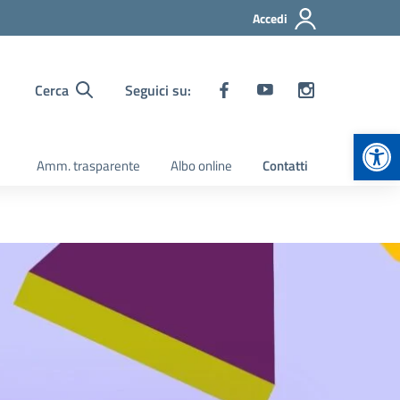
Accedi
Cerca
Seguici su:
Apr
Amm. trasparente
Albo online
Contatti