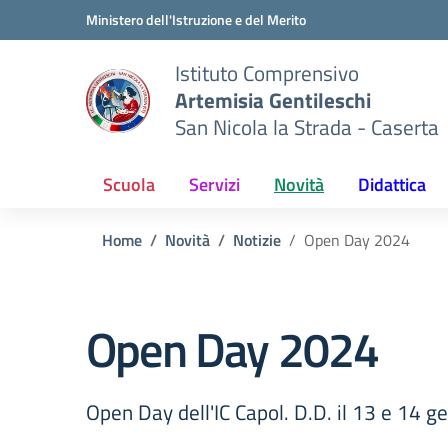
Vai ai contenuti
Vai al menu di navigazione
Vai al footer
Ministero dell'Istruzione e del Merito
Istituto Comprensivo
Artemisia Gentileschi
San Nicola la Strada - Caserta
Scuola
Servizi
Novità
Didattica
Home
Novità
Notizie
Open Day 2024
Open Day 2024
Open Day dell'IC Capol. D.D. il 13 e 14 