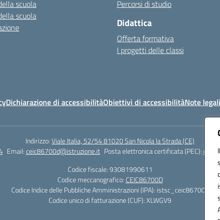
della scuola
Percorsi di studio
della scuola
Didattica
azione
Offerta formativa
I progetti delle classi
cy
Dichiarazione di accessibilità
Obiettivi di accessibilità
Note legal
Indirizzo:
Viale Italia, 52/54 81020 San Nicola la Strada (CE)
4
Email:
ceic86700d@istruzione.it
Posta elettronica certificata (PEC):
ceic8
Codice fiscale: 93081990611
Codice meccanografico:
CEIC86700D
Codice Indice delle Pubbliche Amministrazioni (IPA): istsc_ceic86700d
Codice unico di fatturazione (CUF): XLWGV9