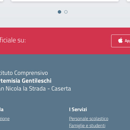
iciale su:
App
tituto Comprensivo
temisia Gentileschi
n Nicola la Strada - Caserta
Visita la pagina iniziale della scuola
la
I Servizi
zione
Personale scolastico
Famiglie e studenti