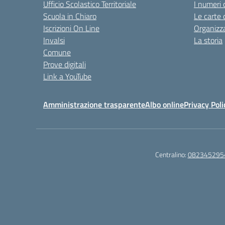
Ufficio Scolastico Territoriale
I numeri 
Scuola in Chiaro
Le carte 
Iscrizioni On Line
Organizz
Invalsi
La storia
Comune
Prove digitali
Link a YouTube
Amministrazione trasparente
Albo online
Privacy Poli
Centralino:
082345295